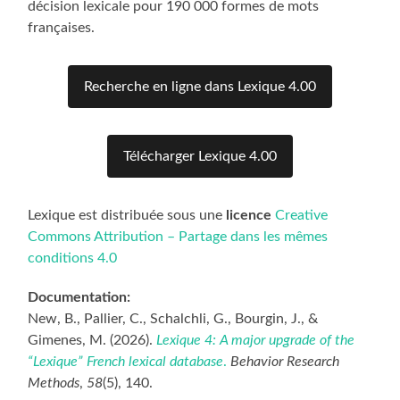
décision lexicale pour 190 000 formes de mots
françaises.
Recherche en ligne dans Lexique 4.00
Télécharger Lexique 4.00
Lexique est distribuée sous une
licence
Creative
Commons Attribution – Partage dans les mêmes
conditions 4.0
Documentation:
New, B., Pallier, C., Schalchli, G., Bourgin, J., &
Gimenes, M. (2026).
Lexique 4: A major upgrade of the
“Lexique” French lexical database
.
Behavior Research
Methods
,
58
(5), 140.